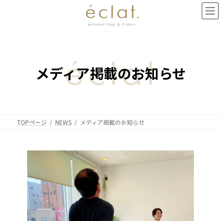
コ
ナ
ン
ビ
テ
ゲ
ン
ー
ツ
シ
へ
ョ
ス
ン
メディア掲載のお知らせ
キ
に
ッ
移
プ
動
TOPページ
NEWS
メディア掲載のお知らせ