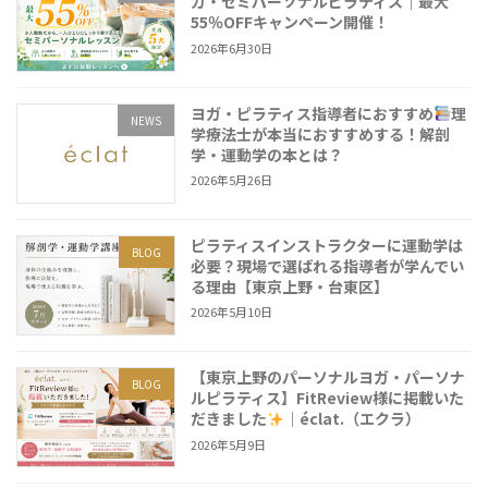
ガ・セミパーソナルピラティス｜最大
55％OFFキャンペーン開催！
2026年6月30日
ヨガ・ピラティス指導者におすすめ
理
NEWS
学療法士が本当におすすめする！解剖
学・運動学の本とは？
2026年5月26日
ピラティスインストラクターに運動学は
BLOG
必要？現場で選ばれる指導者が学んでい
る理由【東京上野・台東区】
2026年5月10日
【東京上野のパーソナルヨガ・パーソナ
BLOG
ルピラティス】FitReview様に掲載いた
だきました
｜éclat.（エクラ）
2026年5月9日