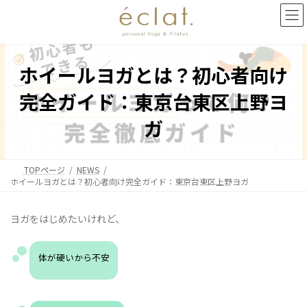
コ
ナ
ン
ビ
テ
ゲ
ン
ー
ツ
シ
ホイールヨガとは？初心者向け
へ
ョ
ス
ン
完全ガイド：東京台東区上野ヨ
キ
に
ッ
移
ガ
プ
動
TOPページ
NEWS
ホイールヨガとは？初心者向け完全ガイド：東京台東区上野ヨガ
ヨガをはじめたいけれど、
体が硬いから不安