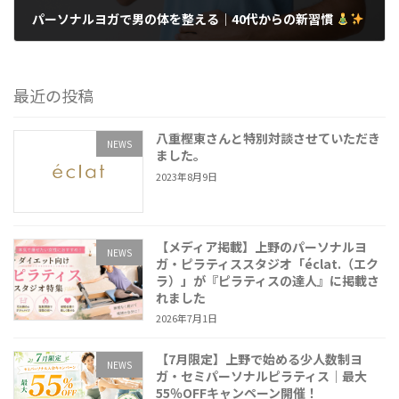
パーソナルヨガで男の体を整える｜40代からの新習慣
2025年11月26日
最近の投稿
八重樫東さんと特別対談させていただき
NEWS
ました。
2023年8月9日
【メディア掲載】上野のパーソナルヨ
NEWS
ガ・ピラティススタジオ「éclat.（エク
ラ）」が『ピラティスの達人』に掲載さ
れました
2026年7月1日
【7月限定】上野で始める少人数制ヨ
NEWS
ガ・セミパーソナルピラティス｜最大
55％OFFキャンペーン開催！