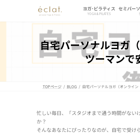
コ
ナ
ヨガ･ピラティス
セミパー
ン
ビ
YOGA & PILATES
テ
ゲ
ン
ー
ツ
シ
へ
ョ
自宅パーソナルヨガ（
ス
ン
ツーマンで
キ
に
ッ
移
プ
動
TOPページ
BLOG
自宅パーソナルヨガ（オンライン
忙しい毎日、「スタジオまで通う時間がない
か？
そんなあなたにぴったりなのが、自宅で受け