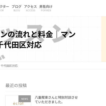
クター
ブログ
アクセス
男性向け
TOR
BLOG
ACCESS
FOR MEN
ンの流れと料金｜マン
千代田区対応
・千代田区対応
最近の投稿
八重樫東さんと特別対談させ
NEWS
ていただきました。