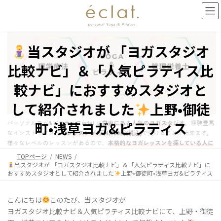
コ
ナ
ン
ビ
テ
ゲ
ン
ー
ツ
シ
当スタジオが 「ヨガスタジオ
へ
ョ
ス
ン
比較ナビ」＆「人気ピラティス比
キ
に
ッ
移
較ナビ」におすすめスタジオと
プ
動
して紹介されました
上野•御徒
町•浅草ヨガ&ピラティス
TOPページ
NEWS
当スタジオが 「ヨガスタジオ比較ナビ」＆「人気ピラティス比較ナビ」に
おすすめスタジオとして紹介されました
上野•御徒町•浅草ヨガ&ピラティス
こんにちは
このたび、当スタジオが
ヨガスタジオ比較ナビ＆人気ピラティス比較ナビにて、上野・御徒