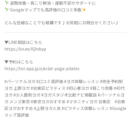
姿勢改善・肩こり解消・運動不足のサポートに
Googleマップでも高評価の口コミ多数
どんな些細なことでも結構です♪お気軽にお問合せください♪
▼LINE相談はこちら
https://lin.ee/IQInbyp
▼予約はこちら
https://tol-app.jp/s/eclat-yoga-pilates
#パーソナルヨガ #口コミ高評価 #ヨガ体験レッスン #完全予約制
ヨガ 上野ヨガ #台東区ピラティス #初心者ヨガ #肩こり改善 #40代
ヨガ #少人数制ヨガ #ヨガスタジオ比較ナビ掲載店 #パーソナルヨ
ガ メンズ東京 #東京ヨガおすすめ #マタニティヨガ 台東区 #台東
区ヨガおすすめ #上野ヨガ人気 #ピラティス体験レッスン #Google
マップ高評価