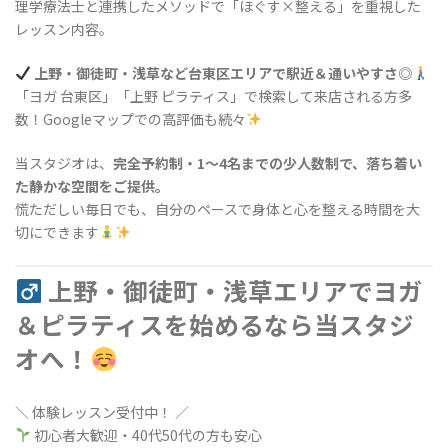
理学療法士と連携したメソッドで「ほぐす×整える」を重視した
レッスン内容。
上野・御徒町・浅草など台東区エリアで駅近＆通いやすさ◎
「ヨガ 台東区」「上野 ピラティス」で検索して来店される方多
数！Googleマップでの高評価も続々
当スタジオは、
完全予約制・1〜4名までの少人数制で、落ち着い
た静かな空間をご提供。
慌ただしい毎日でも、自分のペースで身体と心を整える時間を大
切にできます
上野・御徒町・浅草エリアでヨガ
＆ピラティスを始めるなら当スタジ
オへ！
＼ 体験レッスン受付中！ ／
初心者大歓迎・40代50代の方も安心