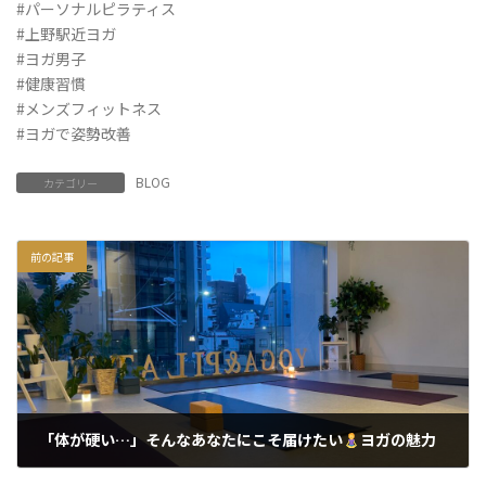
#パーソナルピラティス
#上野駅近ヨガ
#ヨガ男子
#健康習慣
#メンズフィットネス
#ヨガで姿勢改善
BLOG
カテゴリー
前の記事
「体が硬い…」そんなあなたにこそ届けたい
ヨガの魅力
2025年7月10日