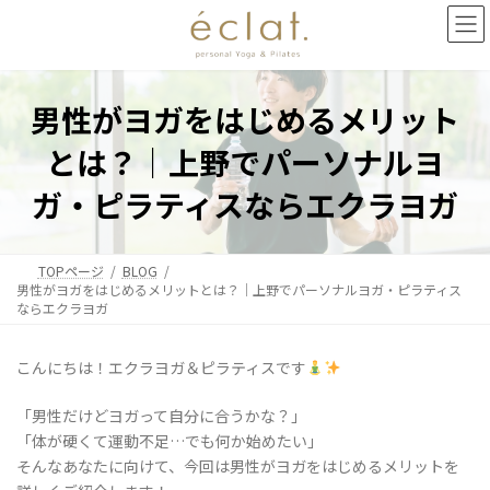
コ
ナ
ン
ビ
テ
ゲ
ン
ー
ツ
シ
男性がヨガをはじめるメリット
へ
ョ
ス
ン
とは？｜上野でパーソナルヨ
キ
に
ッ
移
ガ・ピラティスならエクラヨガ
プ
動
TOPページ
BLOG
男性がヨガをはじめるメリットとは？｜上野でパーソナルヨガ・ピラティス
ならエクラヨガ
こんにちは！エクラヨガ＆ピラティスです
「男性だけどヨガって自分に合うかな？」
「体が硬くて運動不足…でも何か始めたい」
そんなあなたに向けて、今回は男性がヨガをはじめるメリットを