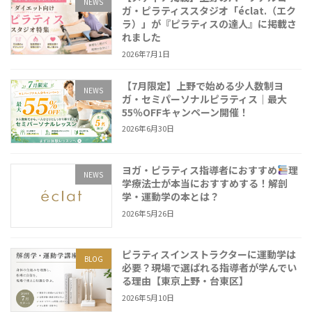
NEWS
ガ・ピラティススタジオ「éclat.（エク
ラ）」が『ピラティスの達人』に掲載さ
れました
2026年7月1日
【7月限定】上野で始める少人数制ヨ
NEWS
ガ・セミパーソナルピラティス｜最大
55％OFFキャンペーン開催！
2026年6月30日
ヨガ・ピラティス指導者におすすめ
理
NEWS
学療法士が本当におすすめする！解剖
学・運動学の本とは？
2026年5月26日
ピラティスインストラクターに運動学は
BLOG
必要？現場で選ばれる指導者が学んでい
る理由【東京上野・台東区】
2026年5月10日