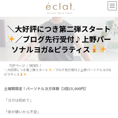
コ
ナ
ン
ビ
テ
ゲ
ン
ー
ツ
シ
＼大好評につき第二弾スタート
へ
ョ
ス
ン
／ブログ先行受付♪上野パー
キ
に
ッ
移
ソナルヨガ&ピラティス
プ
動
TOPページ
NEWS
＼大好評につき第二弾スタート
／ブログ先行受付♪上野パーソナルヨガ&
ピラティス
土曜朝限定！パーソナルヨガ体験【3回15,000円】
「ヨガは初めて」
「体が硬いから不安」