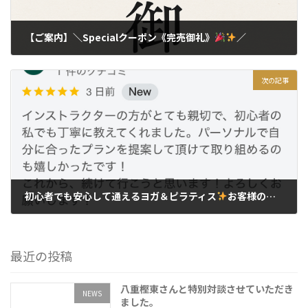
【ご案内】＼Specialクーポン《完売御礼》
／
2025年7月6日
次の記事
初心者でも安心して通えるヨガ＆ピラティス
お客様のリアルなご感想をご紹介します！
2025年7月8日
最近の投稿
八重樫東さんと特別対談させていただき
NEWS
ました。