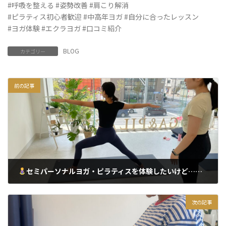
#呼吸を整える #姿勢改善 #肩こり解消
#ピラティス初心者歓迎 #中高年ヨガ #自分に合ったレッスン
#ヨガ体験 #エクラヨガ #口コミ紹介
BLOG
カテゴリー
前の記事
セミパーソナルヨガ・ピラティスを体験したいけど…時間が合わないあなたへ：上野・浅草ヨガ＆ピラティス
2025年6月17日
次の記事