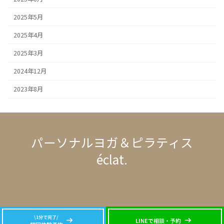
2025年5月
2025年4月
2025年3月
2024年12月
2023年8月
パーソナルヨガ＆ピラティス
éclat.
ア
ア
イ
イ
コ
コ
ン
ン
リ
リ
ン
ン
\1分で完了/
Copyright © パーソナルヨガ＆ピラティスéclat. All Rights Reserved.
ク
ク
LINEで相談・予約