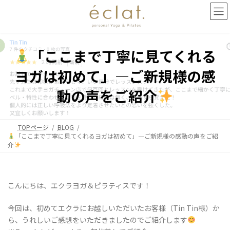
コ
ナ
ン
ビ
テ
ゲ
ン
ー
ツ
シ
「ここまで丁寧に見てくれる
へ
ョ
ス
ン
ヨガは初めて」—ご新規様の感
キ
に
ッ
移
動の声をご紹介
プ
動
TOPページ
BLOG
「ここまで丁寧に見てくれるヨガは初めて」—ご新規様の感動の声をご紹
介
こんにちは、エクラヨガ＆ピラティスです！
今回は、初めてエクラにお越しいただいたお客様（Tin Tin様）か
ら、うれしいご感想をいただきましたのでご紹介します