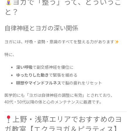
ヨガで「整う」って、どういうこ
と？
自律神経とヨガの深い関係
ヨガには、呼吸・姿勢・意識のすべてを整える力があります
特に、
深い呼吸
で副交感神経を優位に
ゆったりした動き
で緊張を緩める
瞑想やマインドフルネス
で脳の疲れをリセット
医学的にも「ヨガは自律神経の調整に有効」とされており、
40代・50代以降の体と心のメンテナンスに最適です。
上野・浅草エリアでおすすめのヨ
ガ教室【エクラヨガ＆ピラティス】