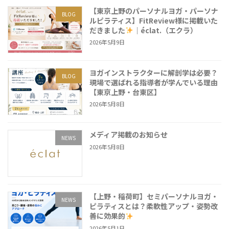
【東京上野のパーソナルヨガ・パーソナ
BLOG
ルピラティス】FitReview様に掲載いた
だきました
｜éclat.（エクラ）
2026年5月9日
ヨガインストラクターに解剖学は必要？
BLOG
現場で選ばれる指導者が学んでいる理由
【東京上野・台東区】
2026年5月8日
メディア掲載のお知らせ
NEWS
2026年5月8日
【上野・稲荷町】セミパーソナルヨガ・
NEWS
ピラティスとは？柔軟性アップ・姿勢改
善に効果的
2026年5月1日