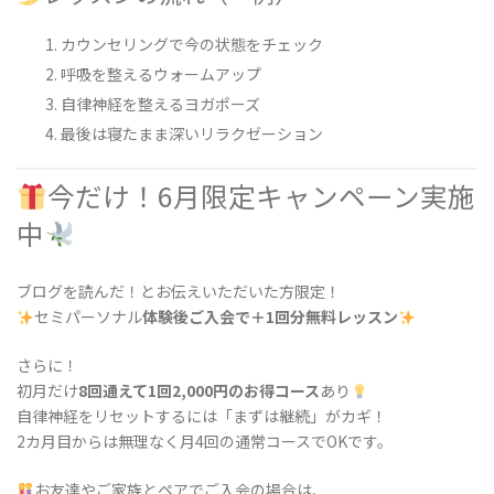
カウンセリングで今の状態をチェック
呼吸を整えるウォームアップ
自律神経を整えるヨガポーズ
最後は寝たまま深いリラクゼーション
今だけ！6月限定キャンペーン実施
中
ブログを読んだ！とお伝えいただいた方限定！
セミパーソナル
体験後ご入会で＋1回分無料レッスン
さらに！
初月だけ
8回通えて1回2,000円のお得コース
あり
自律神経をリセットするには「まずは継続」がカギ！
2カ月目からは無理なく月4回の通常コースでOKです。
お友達やご家族とペアでご入会の場合は、