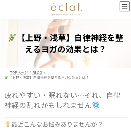
コ
ナ
ン
ビ
テ
ゲ
ン
ー
ツ
シ
へ
ョ
【上野・浅草】自律神経を整
ス
ン
キ
に
えるヨガの効果とは？
ッ
移
プ
動
TOPページ
BLOG
【上野・浅草】自律神経を整えるヨガの効果とは？
疲れやすい・眠れない…それ、自律
神経の乱れかもしれません
最近こんなお悩みありませんか？