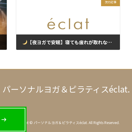
次の記事
【夜ヨガで安眠】寝ても疲れが取れない人へ｜自律神経を整えてぐっすり眠るための簡単ポーズと呼吸法｜上野・浅草パーソナルヨガ
2025年5月30日
パーソナルヨガ＆ピラティス
éclat.
ア
ア
イ
イ
コ
コ
ン
ン
リ
リ
Copyright © パーソナルヨガ＆ピラティスéclat. All Rights Reserved.
ン
ン
ク
ク