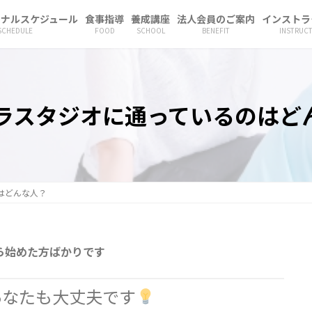
ソナルスケジュール
食事指導
養成講座
法人会員のご案内
インストラ
SCHEDULE
FOOD
SCHOOL
BENEFIT
INSTRUC
ラスタジオに通っているのはど
はどんな人？
ら始めた方ばかりです
あなたも大丈夫です