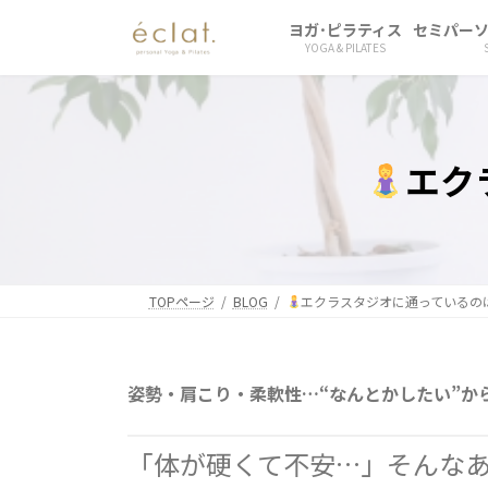
コ
ナ
ヨガ･ピラティス
セミパー
ン
ビ
YOGA & PILATES
テ
ゲ
ン
ー
ツ
シ
へ
ョ
エク
ス
ン
キ
に
ッ
移
プ
動
TOPページ
BLOG
エクラスタジオに通っているの
姿勢・肩こり・柔軟性…“なんとかしたい”か
「体が硬くて不安…」そんな