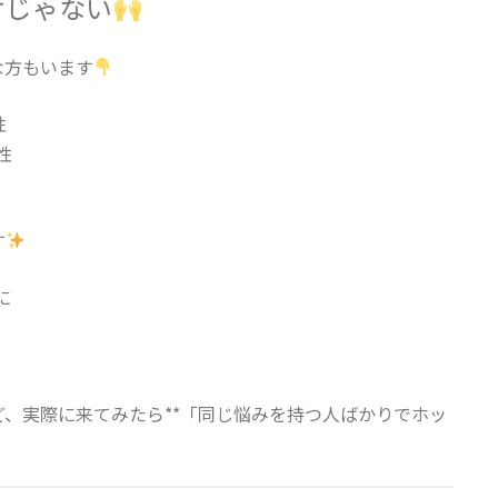
けじゃない
な方もいます
性
性
す
に
、実際に来てみたら**「同じ悩みを持つ人ばかりでホッ
。