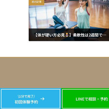
前の記事
【体が硬い方必見
】柔軟性は2週間で変わる？40代・50代からのヨガ・ピラティス入門
2025年5月28日
\1分で完了/
LINEで相談・予約
初回体験予約