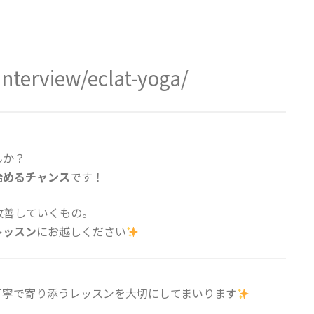
interview/eclat-yoga/
んか？
始めるチャンス
です！
改善していくもの。
レッスン
にお越しください
丁寧で寄り添うレッスンを大切にしてまいります