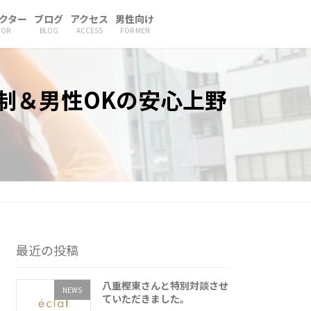
クター
ブログ
アクセス
男性向け
TOR
BLOG
ACCESS
FOR MEN
制＆男性OKの安心上野
最近の投稿
八重樫東さんと特別対談させ
NEWS
ていただきました。