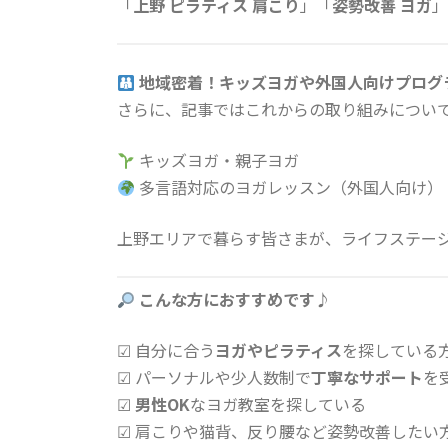
「
上野 ピラティス 肩こり
」「
姿勢改善 ヨガ
」
地域密着！キッズヨガや外国人向けプログ
さらに、記事ではこれからの取り組みについ
キッズヨガ・親子ヨガ
多言語対応のヨガレッスン（外国人向け）
上野エリアで暮らす皆さまが、ライフステー
こんな方におすすめです♪
☑ 自分に合う
ヨガやピラティス
を探している
☑ パーソナルや少人数制で
丁寧なサポート
を
☑
男性OK
なヨガ教室を探している
☑ 肩こりや猫背、反り腰など姿勢改善したい