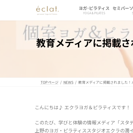
コ
ナ
ヨガ･ピラティス
セミパー
ン
ビ
YOGA & PILATES
テ
ゲ
ン
ー
ツ
シ
へ
ョ
教育メディアに掲載さ
ス
ン
キ
に
ッ
移
プ
動
TOPページ
NEWS
教育メディアに掲載されました！
こんにちは♪ エクラヨガ＆ピラティスです！
このたび、学びと体験の情報メディア「スタ
上野のヨガ・ピラティススタジオエクラの潤