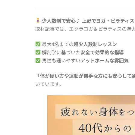
少人数制で安心♪ 上野でヨガ・ピラティ
取材記事では、エクラヨガ＆ピラティスの魅
最大4名までの
超少人数制レッスン
解剖学に基づいた
安全で効果的な指導
男性も通いやすい
アットホームな雰囲気
「
体が硬い方や運動が苦手な方にも安心して
いています。