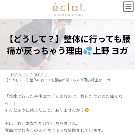
コ
ナ
ン
ビ
テ
ゲ
ン
ー
ツ
シ
へ
ョ
【どうして？】整体に行っても腰
ス
ン
キ
に
痛が戻っちゃう理由
上野 ヨガ
ッ
移
プ
動
TOPページ
BLOG
【どうして？】整体に行っても腰痛が戻っちゃう理由
上野 ヨガ
「整体に行った直後はすごく楽なのに、数日たつとまた痛くな
る…」
そんなふうに感じたこと、ありませんか？
実はこれ、あなただけではありません。
腰痛に悩む多くの人が同じような経験をしています。